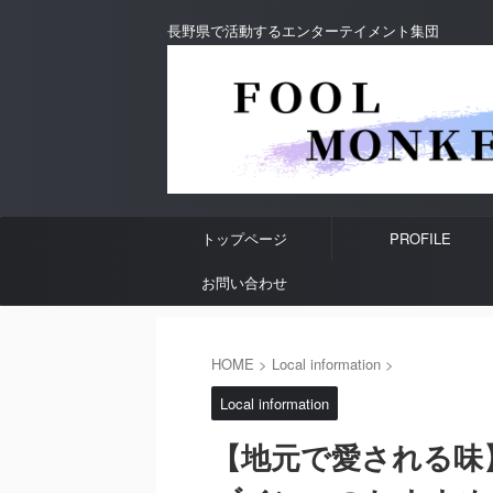
長野県で活動するエンターテイメント集団
トップページ
PROFILE
お問い合わせ
HOME
>
Local information
>
Local information
【地元で愛される味