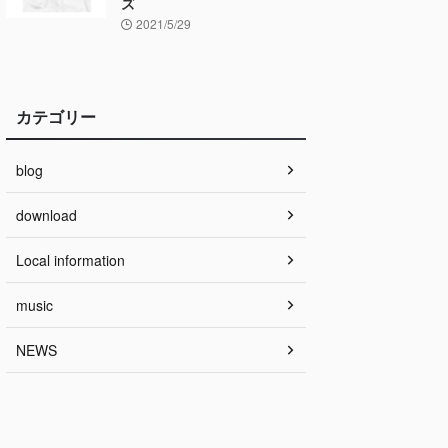
ズ
2021/5/29
カテゴリー
blog
download
Local information
music
NEWS