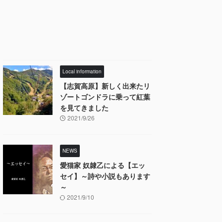
Local information
【志賀高原】新しく出来たリ
ゾートゴンドラに乗って紅葉
を見てきました
2021/9/26
NEWS
愛猫家 奴隷乙による【エッ
セイ】～詩や小説もあります
～
2021/9/10