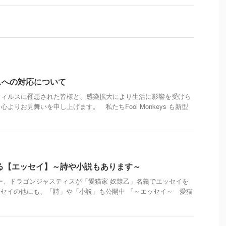
スへの対応について
ウィルスに罹患された皆様と、感染拡大により生活に影響を受けら
よりお見舞いを申し上げます。 私たちFool Monkeys も新型
る【エッセイ】～詩や小説もあります～
のメンバー、ドラゴンジャスティスが「愛猫家 奴隷乙」名義でエッセイを
セイの他にも、「詩」や「小説」も公開中 「～エッセイ～ 愛猫