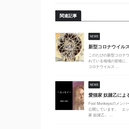
関連記事
NEWS
新型コロナウイル
このたびの新型コロナ
れている地域の皆様に、心
コロナウイルス ...
NEWS
愛猫家 奴隷乙によ
Fool Monkeys
公開しています。 エッ
家 奴隷乙」 ...