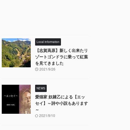
Local information
【志賀高原】新しく出来たリ
ゾートゴンドラに乗って紅葉
を見てきました
2021/9/26
NEWS
愛猫家 奴隷乙による【エッ
セイ】～詩や小説もあります
～
2021/9/10