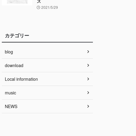
ズ
2021/5/29
カテゴリー
blog
download
Local information
music
NEWS