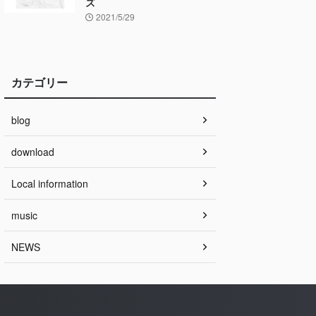
ズ
2021/5/29
カテゴリー
blog
download
Local information
music
NEWS