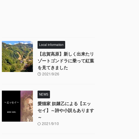
Local information
【志賀高原】新しく出来たリ
ゾートゴンドラに乗って紅葉
を見てきました
2021/9/26
NEWS
愛猫家 奴隷乙による【エッ
セイ】～詩や小説もあります
～
2021/9/10