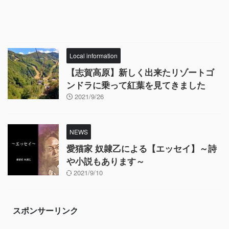
Local information
【志賀高原】新しく出来たリゾートゴ
ンドラに乗って紅葉を見てきました
2021/9/26
NEWS
愛猫家 奴隷乙による【エッセイ】～詩
や小説もあります～
2021/9/10
スポンサーリンク