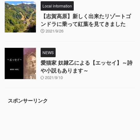
Local information
【志賀高原】新しく出来たリゾートゴ
ンドラに乗って紅葉を見てきました
2021/9/26
NEWS
愛猫家 奴隷乙による【エッセイ】～詩
や小説もあります～
2021/9/10
スポンサーリンク