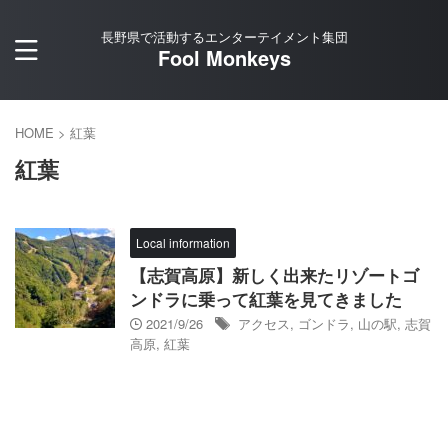
長野県で活動するエンターテイメント集団
Fool Monkeys
HOME
>
紅葉
紅葉
Local information
【志賀高原】新しく出来たリゾートゴ
ンドラに乗って紅葉を見てきました
2021/9/26
アクセス
,
ゴンドラ
,
山の駅
,
志賀
高原
,
紅葉